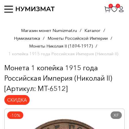
0
0
Магазин монет Numizmat.ru
/
Каталог
/
Нумизматика
/
Монеты Российской Империи
/
Монеты Николая II (1894-1917)
/
1 копейка 1915 года Российская Империя (Николай II)
Монета 1 копейка 1915 года
Российская Империя (Николай II)
[Артикул: MT-6512]
СКИДКА
XF
-10%