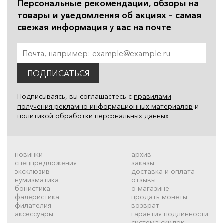
Персональные рекомендации, обзоры на
товары и уведомления об акциях – самая
свежая информация у вас на почте
ПОДПИСАТЬСЯ
Подписываясь, вы соглашаетесь с
правилами
получения рекламно-информационных материалов
и
политикой обработки персональных данных
новинки
архив
спецпредложения
заказы
эксклюзив
доставка и оплата
нумизматика
отзывы
бонистика
о магазине
фалеристика
продать монеты
филателия
возврат
аксессуары
гарантия подлинности
система скидок