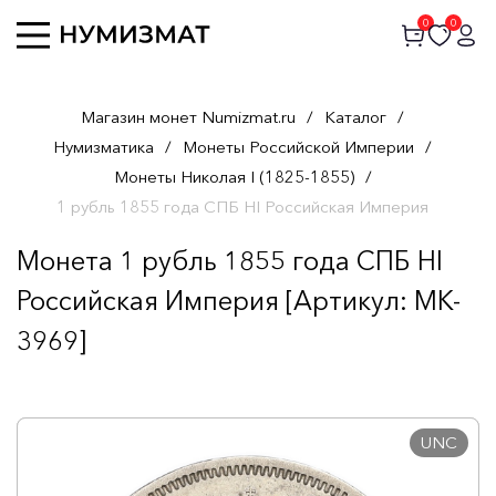
0
0
Магазин монет Numizmat.ru
/
Каталог
/
Нумизматика
/
Монеты Российской Империи
/
Монеты Николая I (1825-1855)
/
1 рубль 1855 года СПБ НI Российская Империя
Монета 1 рубль 1855 года СПБ НI
Российская Империя [Артикул: MK-
3969]
UNC