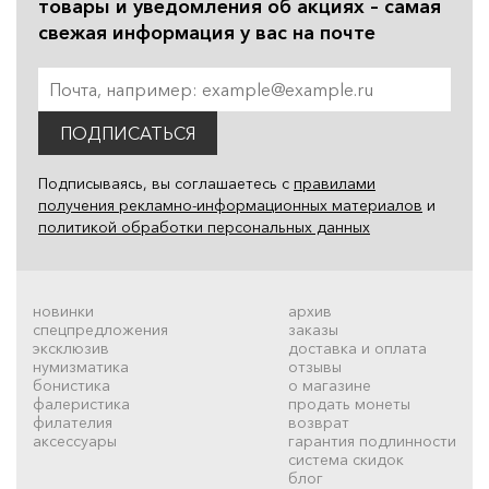
товары и уведомления об акциях – самая
свежая информация у вас на почте
ПОДПИСАТЬСЯ
Подписываясь, вы соглашаетесь с
правилами
получения рекламно-информационных материалов
и
политикой обработки персональных данных
новинки
архив
спецпредложения
заказы
эксклюзив
доставка и оплата
нумизматика
отзывы
бонистика
о магазине
фалеристика
продать монеты
филателия
возврат
аксессуары
гарантия подлинности
система скидок
блог