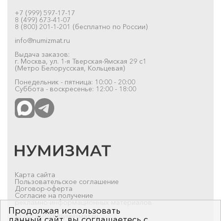
+7 (999) 597-17-17
8 (499) 673-41-07
8 (800) 201-1-201 (бесплатно по России)
info@numizmat.ru
Выдача заказов:
г. Москва, ул. 1-я Тверская-Ямская 29 с1
(Метро Белорусская, Кольцевая)
Понедельник - пятница: 10:00 - 20:00
Суббота - воскресенье: 12:00 - 18:00
Карта сайта
Пользовательское соглашение
Договор-оферта
Согласие на получение
рекламно-информационных материалов
Продолжая использовать
© 2019-2026 Нумизмат.ru
данный сайт, вы соглашаетесь с