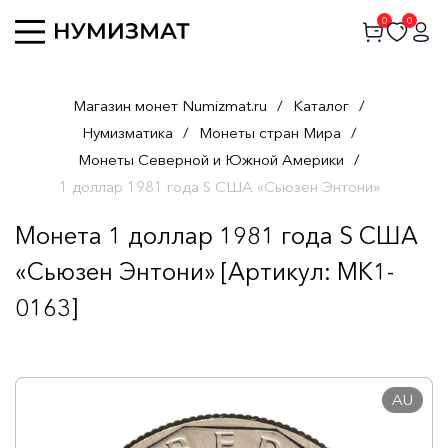
0
0
Магазин монет Numizmat.ru
/
Каталог
/
Нумизматика
/
Монеты стран Мира
/
Монеты Северной и Южной Америки
/
1 доллар 1981 года S США «Сьюзен Энтони»
Монета 1 доллар 1981 года S США
«Сьюзен Энтони» [Артикул: MK1-
0163]
AU