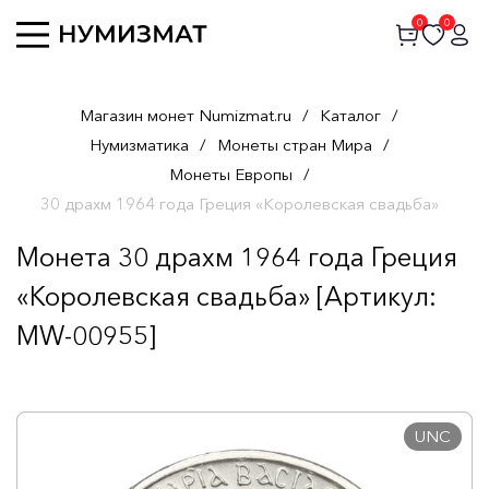
0
0
Магазин монет Numizmat.ru
/
Каталог
/
Нумизматика
/
Монеты стран Мира
/
Монеты Европы
/
30 драхм 1964 года Греция «Королевская свадьба»
Монета 30 драхм 1964 года Греция
«Королевская свадьба» [Артикул:
MW-00955]
UNC