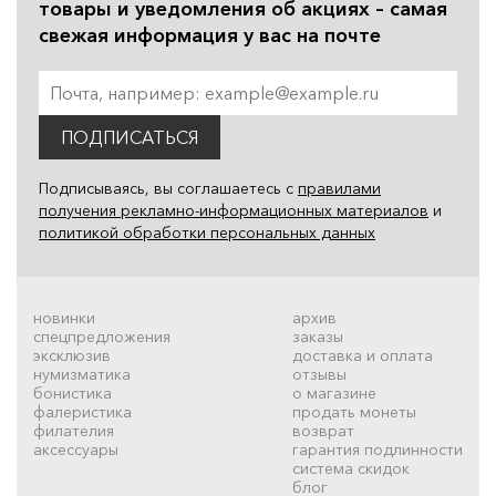
товары и уведомления об акциях – самая
свежая информация у вас на почте
ПОДПИСАТЬСЯ
Подписываясь, вы соглашаетесь с
правилами
получения рекламно-информационных материалов
и
политикой обработки персональных данных
новинки
архив
спецпредложения
заказы
эксклюзив
доставка и оплата
нумизматика
отзывы
бонистика
о магазине
фалеристика
продать монеты
филателия
возврат
аксессуары
гарантия подлинности
система скидок
блог