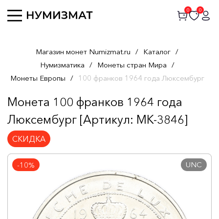
0
0
Магазин монет Numizmat.ru
/
Каталог
/
Нумизматика
/
Монеты стран Мира
/
Монеты Европы
/
100 франков 1964 года Люксембург
Монета 100 франков 1964 года
Люксембург [Артикул: MK-3846]
СКИДКА
UNC
-10%