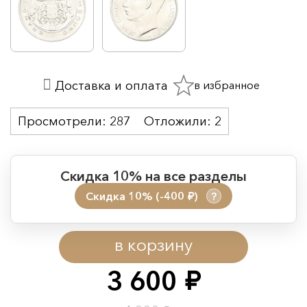
в избранное
Доставка и оплата
Просмотрели:
287
Отложили:
2
Скидка 10% на все разделы
Скидка 10% (-400
)
?
руб.
Период действия акции:
в корзину
Начало:
08.08.2026 00:01
Окончание:
09.08.2026 23:59
3 600
руб.
Время до окончания: