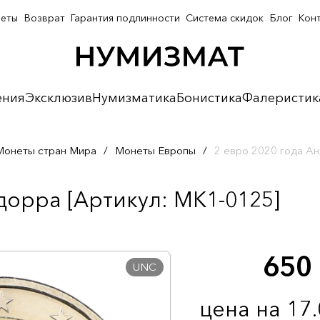
неты
Возврат
Гарантия подлинности
Система скидок
Блог
Кон
ения
Эксклюзив
Нумизматика
Бонистика
Фалеристик
Монеты стран Мира
/
Монеты Европы
/
2 евро 2020 года А
дорра [Артикул: MK1-0125]
650
UNC
цена на 17