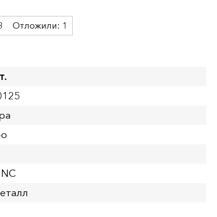
3
Отложили:
1
т.
0125
ра
ро
UNC
еталл