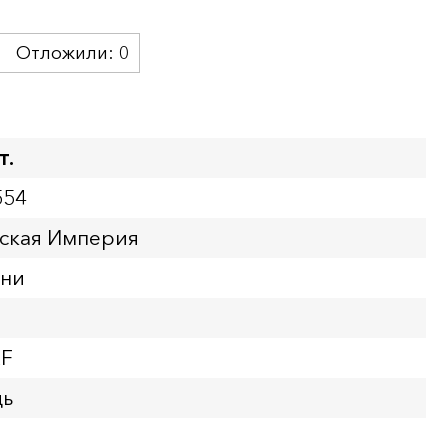
Отложили:
0
т.
554
йская Империя
нни
XF
дь