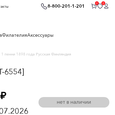
0
0
8-800-201-1-201
такты
а
Филателия
Аксессуары
1 пенни 1898 года Русская Финляндия
-6554]
руб.
нет в наличии
.07.2026