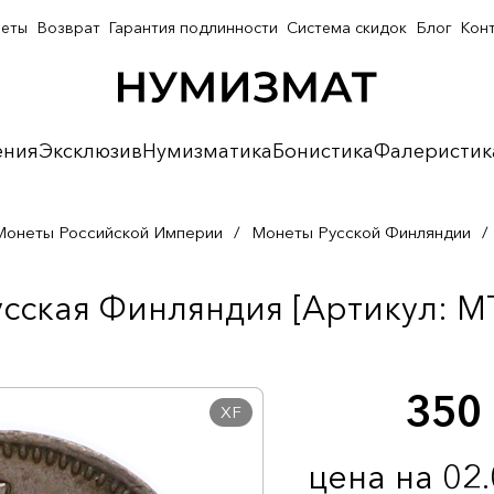
неты
Возврат
Гарантия подлинности
Система скидок
Блог
Кон
ения
Эксклюзив
Нумизматика
Бонистика
Фалеристик
Монеты Российской Империи
/
Монеты Русской Финляндии
/
усская Финляндия [Артикул: MT
350
XF
цена на 02