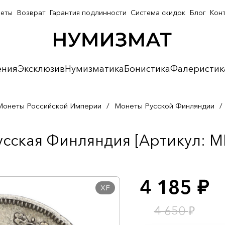
неты
Возврат
Гарантия подлинности
Система скидок
Блог
Кон
ения
Эксклюзив
Нумизматика
Бонистика
Фалеристик
Монеты Российской Империи
/
Монеты Русской Финляндии
/
усская Финляндия [Артикул: M
4 185
руб.
XF
₽
4 650