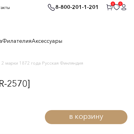
0
0
8-800-201-1-201
такты
а
Филателия
Аксессуары
2 марки 1872 года Русская Финляндия
R-2570]
в корзину