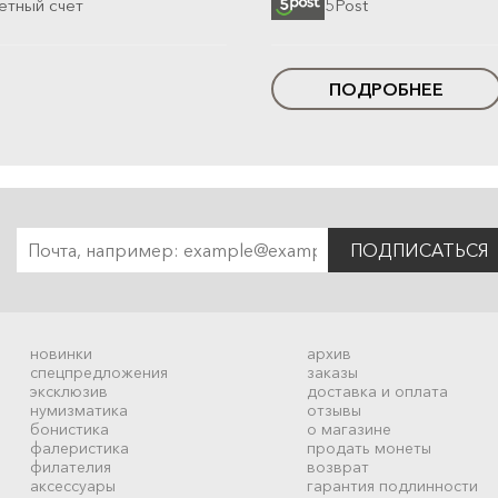
етный счет
5Post
ПОДРОБНЕЕ
ПОДПИСАТЬСЯ
новинки
архив
спецпредложения
заказы
эксклюзив
доставка и оплата
нумизматика
отзывы
бонистика
о магазине
фалеристика
продать монеты
филателия
возврат
аксессуары
гарантия подлинности