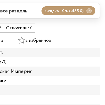
 все разделы
Скидка 10% (-465
)
?
руб.
 акции:
5
Отложили:
0
08.08.2026 00:01
09.08.2026 23:59
в избранное
та
ия:
т.
570
йская Империя
рки