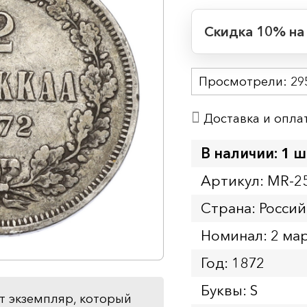
Скидка 10% на
Период действия
Просмотрели:
Начало:
29
Окончание:
Доставка и опла
Время до окончан
11
ч.
В наличии: 1 ш
Артикул: MR-2
Страна: Росси
Номинал: 2 ма
Год: 1872
Буквы: S
т экземпляр, который