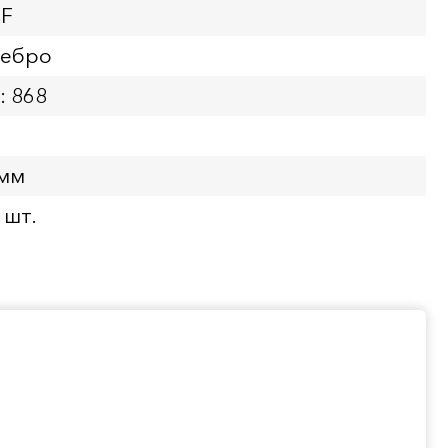
XF
ребро
: 868
 мм
 шт.