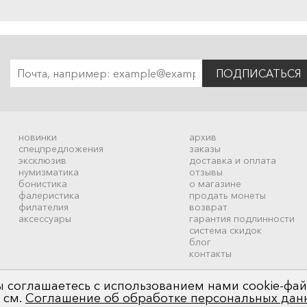
ПОДПИСАТЬСЯ
новинки
архив
спецпредложения
заказы
эксклюзив
доставка и оплата
нумизматика
отзывы
бонистика
о магазине
фалеристика
продать монеты
филателия
возврат
аксессуары
гарантия подлинности
система скидок
блог
контакты
 соглашаетесь с использованием нами cookie-фай
 см.
Соглашение об обработке персональных дан