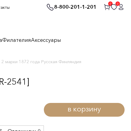
0
0
8-800-201-1-201
такты
а
Филателия
Аксессуары
2 марки 1872 года Русская Финляндия
R-2541]
в корзину