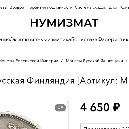
неты
Возврат
Гарантия подлинности
Система скидок
Блог
Кон
ения
Эксклюзив
Нумизматика
Бонистика
Фалеристик
Монеты Российской Империи
/
Монеты Русской Финляндии
/
усская Финляндия [Артикул: M
4 650
руб.
XF