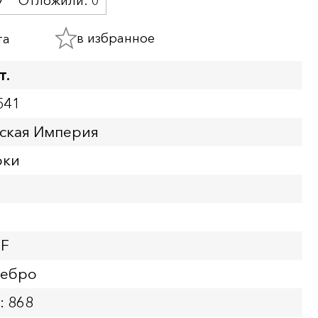
7
Отложили:
0
в избранное
та
т.
541
йская Империя
рки
XF
ребро
: 868