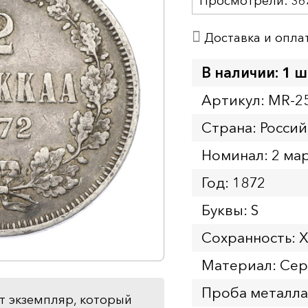
Просмотрели:
36
Доставка и опла
В наличии: 1 ш
Артикул: MR-2
Страна: Росси
Номинал: 2 ма
Год: 1872
Буквы: S
Сохранность: 
Материал: Се
Проба металла
т экземпляр, который