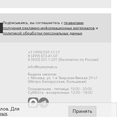
Подписываясь, вы соглашаетесь с
правилами
получения рекламно-информационных материалов
и
политикой обработки персональных данных
+7 (999) 597-17-17
8 (499) 673-41-07
8 (800) 201-1-201 (бесплатно по России)
info@numizmat.ru
Выдача заказов:
г. Москва, ул. 1-я Тверская-Ямская 29 с1
(Метро Белорусская, Кольцевая)
Понедельник - пятница: 10:00 - 20:00
Суббота - воскресенье: 12:00 - 18:00
лов. Для
Принять
ных
.