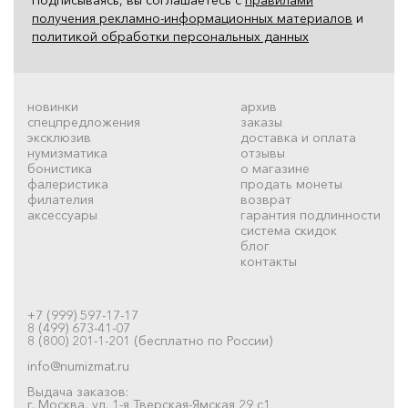
получения рекламно-информационных материалов
и
политикой обработки персональных данных
новинки
архив
спецпредложения
заказы
эксклюзив
доставка и оплата
нумизматика
отзывы
бонистика
о магазине
фалеристика
продать монеты
филателия
возврат
аксессуары
гарантия подлинности
система скидок
блог
контакты
+7 (999) 597-17-17
8 (499) 673-41-07
8 (800) 201-1-201 (бесплатно по России)
info@numizmat.ru
Выдача заказов:
г. Москва, ул. 1-я Тверская-Ямская 29 с1