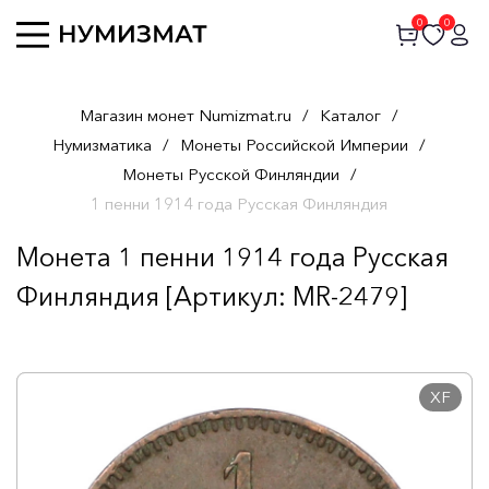
0
0
Магазин монет Numizmat.ru
/
Каталог
/
Нумизматика
/
Монеты Российской Империи
/
Монеты Русской Финляндии
/
1 пенни 1914 года Русская Финляндия
Монета 1 пенни 1914 года Русская
Финляндия [Артикул: MR-2479]
XF