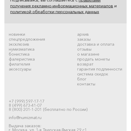
получения рекламно-информационных материалов
и
политикой обработки персональных данных
новинки
архив
спецпредложения
заказы
эксклюзив
доставка и оплата
нумизматика
отзывы
бонистика
о магазине
фалеристика
продать монеты
филателия
возврат
аксессуары
гарантия подлинности
система скидок
блог
контакты
+7 (999) 597-17-17
8 (499) 673-41-07
8 (800) 201-1-201 (бесплатно по России)
info@numizmat.ru
Выдача заказов:
г. Москва, ул. 1-я Тверская-Ямская 29 с1