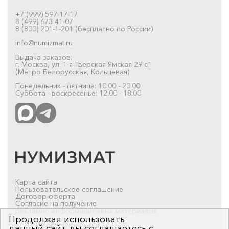
+7 (999) 597-17-17
8 (499) 673-41-07
8 (800) 201-1-201 (бесплатно по России)
info@numizmat.ru
Выдача заказов:
г. Москва, ул. 1-я Тверская-Ямская 29 с1
(Метро Белорусская, Кольцевая)
Понедельник - пятница: 10:00 - 20:00
Суббота - воскресенье: 12:00 - 18:00
Карта сайта
Пользовательское соглашение
Договор-оферта
Согласие на получение
рекламно-информационных материалов
Продолжая использовать
© 2019-2026 Нумизмат.ru
данный сайт, вы соглашаетесь с