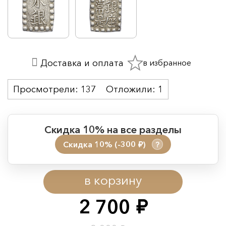
в избранное
Доставка и оплата
Просмотрели:
137
Отложили:
1
Скидка 10% на все разделы
Скидка 10% (-300
)
?
руб.
Период действия акции:
в корзину
Начало:
08.08.2026 00:01
Окончание:
09.08.2026 23:59
2 700
руб.
Время до окончания: