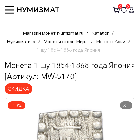
0
0
Магазин монет Numizmat.ru
/
Каталог
/
Нумизматика
/
Монеты стран Мира
/
Монеты Азии
/
1 шу 1854-1868 года Япония
Монета 1 шу 1854-1868 года Япония
[Артикул: MW-5170]
СКИДКА
XF
-10%