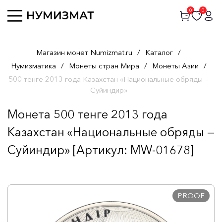
0
0
Магазин монет Numizmat.ru
/
Каталог
/
Нумизматика
/
Монеты стран Мира
/
Монеты Азии
/
500 тенге 2013 года Казахстан «Национальные обряды —
Суйиндир»
Монета 500 тенге 2013 года
Казахстан «Национальные обряды —
Суйиндир» [Артикул: MW-01678]
PROOF