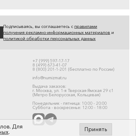
Подписываясь, вы соглашаетесь с
правилами
получения рекламно-информационных материалов
и
политикой обработки персональных данных
+7 (999) 597-17-17
8 (499) 673-41-07
8 (800) 201-1-201 (бесплатно по России)
info@numizmat.ru
Выдача заказов:
г. Москва, ул. 1-я Тверская-Ямская 29 с1
(Метро Белорусская, Кольцевая)
Понедельник - пятница: 10:00 - 20:00
Суббота - воскресенье: 12:00 - 18:00
лов. Для
Принять
ных
.