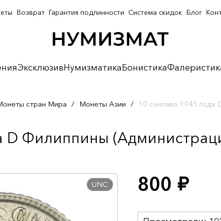
неты
Возврат
Гарантия подлинности
Система скидок
Блог
Кон
ения
Эксклюзив
Нумизматика
Бонистика
Фалеристик
Монеты стран Мира
/
Монеты Азии
/
10 сентаво 1945 года
а D Филиппины (Администраци
800
руб.
UNC