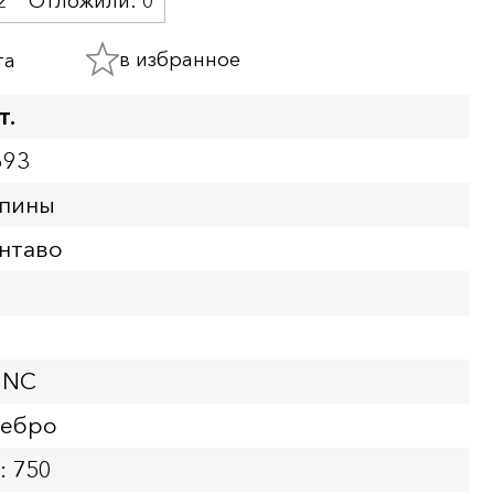
2
Отложили:
0
в избранное
та
т.
693
ппины
ентаво
UNC
ребро
: 750