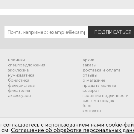
ПОДПИСАТЬСЯ
новинки
архив
спецпредложения
заказы
эксклюзив
доставка и оплата
нумизматика
отзывы
бонистика
о магазине
фалеристика
продать монеты
филателия
возврат
аксессуары
гарантия подлинности
система скидок
блог
контакты
 соглашаетесь с использованием нами cookie-фай
 см.
Соглашение об обработке персональных дан