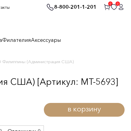
0
0
8-800-201-1-201
такты
а
Филателия
Аксессуары
 D Филиппины (Администрация США)
я США) [Артикул: MT-5693]
в корзину