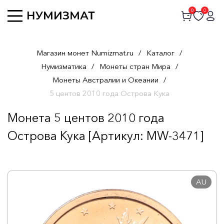
0
0
Магазин монет Numizmat.ru
/
Каталог
/
Нумизматика
/
Монеты стран Мира
/
Монеты Австралии и Океании
/
5 центов 2010 года Острова Кука
Монета 5 центов 2010 года
Острова Кука [Артикул: MW-3471]
AU