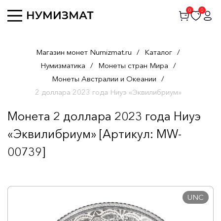
0
0
Магазин монет Numizmat.ru
/
Каталог
/
Нумизматика
/
Монеты стран Мира
/
Монеты Австралии и Океании
/
2 доллара 2023 года Ниуэ «Эквилибриум»
Монета 2 доллара 2023 года Ниуэ
«Эквилибриум» [Артикул: MW-
00739]
UNC