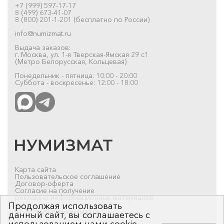
+7 (999) 597-17-17
8 (499) 673-41-07
8 (800) 201-1-201 (бесплатно по России)
info@numizmat.ru
Выдача заказов:
г. Москва, ул. 1-я Тверская-Ямская 29 с1
(Метро Белорусская, Кольцевая)
Понедельник - пятница: 10:00 - 20:00
Суббота - воскресенье: 12:00 - 18:00
Карта сайта
Пользовательское соглашение
Договор-оферта
Согласие на получение
рекламно-информационных материалов
Продолжая использовать
© 2019-2026 Нумизмат.ru
данный сайт, вы соглашаетесь с