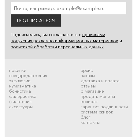
ПОДПИСАТЬСЯ
Подписываясь, вы соглашаетесь с
правилами
получения рекламно-информационных материалов
и
политикой обработки персональных данных
новинки
архив
спецпредложения
заказы
эксклюзив
доставка и оплата
нумизматика
отзывы
бонистика
о магазине
фалеристика
продать монеты
филателия
возврат
аксессуары
гарантия подлинности
система скидок
блог
контакты