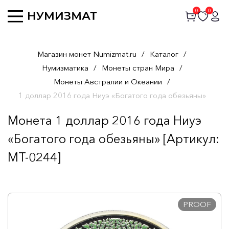
0
0
Магазин монет Numizmat.ru
/
Каталог
/
Нумизматика
/
Монеты стран Мира
/
Монеты Австралии и Океании
/
1 доллар 2016 года Ниуэ «Богатого года обезьяны»
Монета 1 доллар 2016 года Ниуэ
«Богатого года обезьяны» [Артикул:
MT-0244]
PROOF