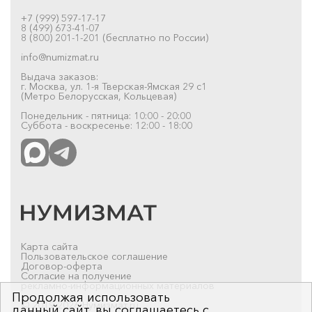
+7 (999) 597-17-17
8 (499) 673-41-07
8 (800) 201-1-201 (бесплатно по России)
info@numizmat.ru
Выдача заказов:
г. Москва, ул. 1-я Тверская-Ямская 29 с1
(Метро Белорусская, Кольцевая)
Понедельник - пятница: 10:00 - 20:00
Суббота - воскресенье: 12:00 - 18:00
Карта сайта
Пользовательское соглашение
Договор-оферта
Согласие на получение
рекламно-информационных материалов
Продолжая использовать
© 2019-2026 Нумизмат.ru
данный сайт, вы соглашаетесь с