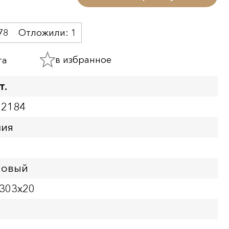
78
Отложили:
1
в избранное
та
т.
12184
ния
Новый
x303x20