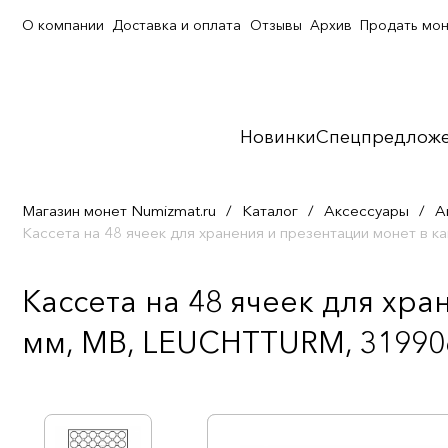
О компании
Доставка и оплата
Отзывы
Архив
Продать мо
Новинки
Спецпредлож
Магазин монет Numizmat.ru
/
Каталог
/
Аксессуары
/
А
Кассета на 48 ячеек для хранения и презентации монет в 
Кассета на 48 ячеек для хр
мм, MB, LEUCHTTURM, 319906