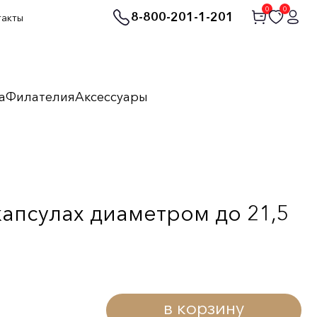
0
0
8-800-201-1-201
такты
а
Филателия
Аксессуары
капсулах диаметром до 21,5
в корзину