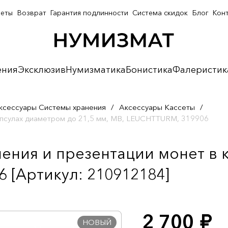
неты
Возврат
Гарантия подлинности
Система скидок
Блог
Кон
ения
Эксклюзив
Нумизматика
Бонистика
Фалеристик
ксессуары Системы хранения
/
Аксессуары Кассеты
/
капсулах диаметром до 21,5 мм, MB, LEUCHTTURM, 319906
анения и презентации монет в 
 [Артикул: 210912184]
2 700
руб.
НОВЫЙ