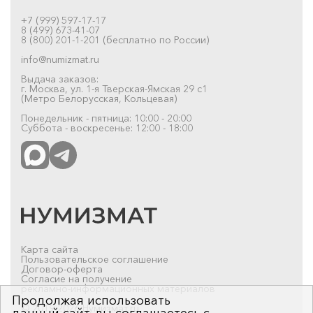
+7 (999) 597-17-17
8 (499) 673-41-07
8 (800) 201-1-201 (бесплатно по России)
info@numizmat.ru
Выдача заказов:
г. Москва, ул. 1-я Тверская-Ямская 29 с1
(Метро Белорусская, Кольцевая)
Понедельник - пятница: 10:00 - 20:00
Суббота - воскресенье: 12:00 - 18:00
Карта сайта
Пользовательское соглашение
Договор-оферта
Согласие на получение
рекламно-информационных материалов
Продолжая использовать
© 2019-2026 Нумизмат.ru