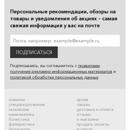
Персональные рекомендации, обзоры на
товары и уведомления об акциях – самая
свежая информация у вас на почте
ПОДПИСАТЬСЯ
Подписываясь, вы соглашаетесь с
правилами
получения рекламно-информационных материалов
и
политикой обработки персональных данных
новинки
архив
спецпредложения
заказы
эксклюзив
доставка и оплата
нумизматика
отзывы
бонистика
о магазине
фалеристика
продать монеты
филателия
возврат