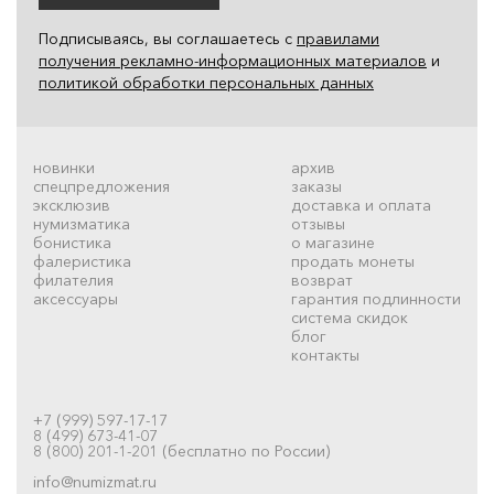
Подписываясь, вы соглашаетесь с
правилами
получения рекламно-информационных материалов
и
политикой обработки персональных данных
новинки
архив
спецпредложения
заказы
эксклюзив
доставка и оплата
нумизматика
отзывы
бонистика
о магазине
фалеристика
продать монеты
филателия
возврат
аксессуары
гарантия подлинности
система скидок
блог
контакты
+7 (999) 597-17-17
8 (499) 673-41-07
8 (800) 201-1-201 (бесплатно по России)
info@numizmat.ru