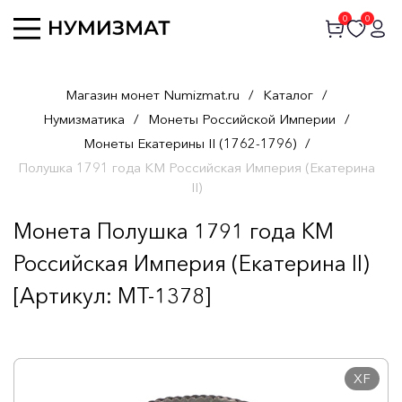
0
0
Магазин монет Numizmat.ru
/
Каталог
/
Нумизматика
/
Монеты Российской Империи
/
Монеты Екатерины II (1762-1796)
/
Полушка 1791 года КМ Российская Империя (Екатерина
II)
Монета Полушка 1791 года КМ
Российская Империя (Екатерина II)
[Артикул: MT-1378]
XF