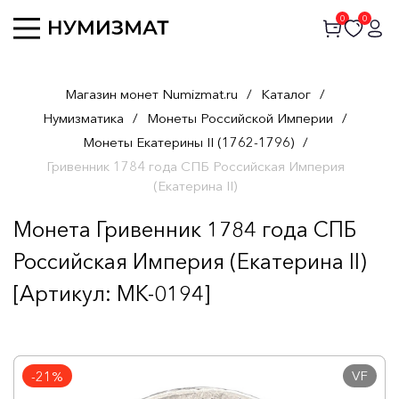
0
0
Магазин монет Numizmat.ru
/
Каталог
/
Нумизматика
/
Монеты Российской Империи
/
Монеты Екатерины II (1762-1796)
/
Гривенник 1784 года СПБ Российская Империя
(Екатерина II)
Монета Гривенник 1784 года СПБ
Российская Империя (Екатерина II)
[Артикул: MK-0194]
VF
-21%