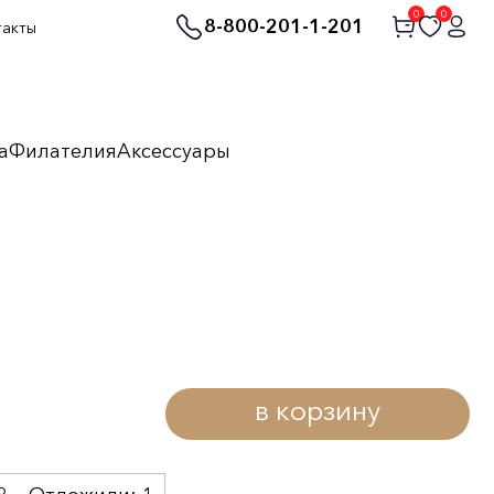
0
0
8-800-201-1-201
такты
а
Филателия
Аксессуары
в корзину