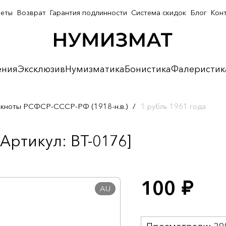
неты
Возврат
Гарантия подлинности
Система скидок
Блог
Кон
ения
Эксклюзив
Нумизматика
Бонистика
Фалеристик
кноты РСФСР-СССР-РФ (1918-н.в.)
/
1 рубль 1961 года
[Артикул: BT-0176]
100
руб.
AU