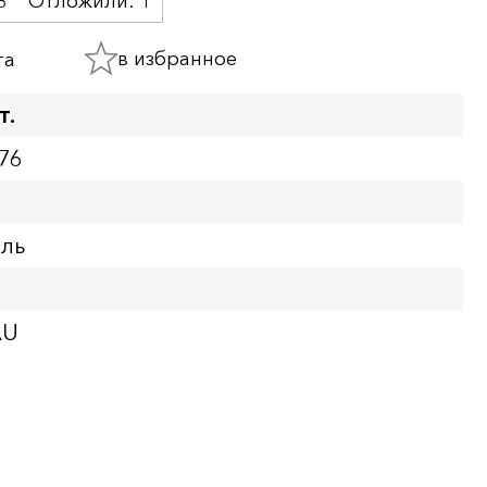
8
Отложили:
1
в избранное
та
т.
76
бль
AU