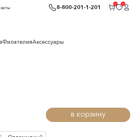
0
0
8-800-201-1-201
такты
а
Филателия
Аксессуары
в корзину