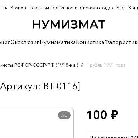
неты
Возврат
Гарантия подлинности
Система скидок
Блог
Кон
ения
Эксклюзив
Нумизматика
Бонистика
Фалеристик
кноты РСФСР-СССР-РФ (1918-н.в.)
/
1 рубль 1991 года
[Артикул: BT-0116]
100
руб.
AU