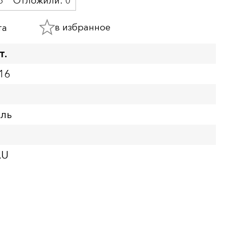
5
Отложили:
0
в избранное
та
т.
16
бль
AU