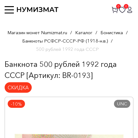
0
0
Магазин монет Numizmat.ru
/
Каталог
/
Бонистика
/
Банкноты РСФСР-СССР-РФ (1918-н.в.)
/
500 рублей 1992 года СССР
Банкнота 500 рублей 1992 года
СССР [Артикул: BR-0193]
СКИДКА
UNC
-10%