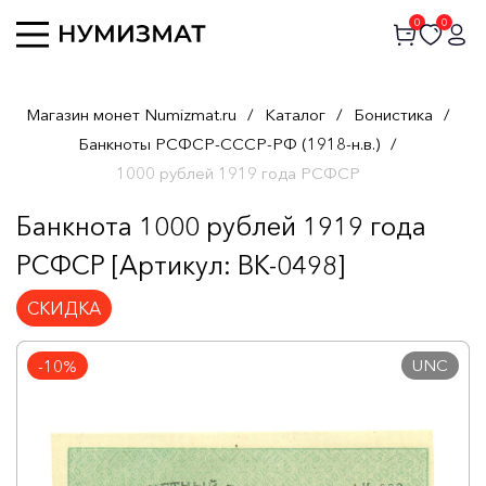
0
0
Магазин монет Numizmat.ru
/
Каталог
/
Бонистика
/
Банкноты РСФСР-СССР-РФ (1918-н.в.)
/
1000 рублей 1919 года РСФСР
Банкнота 1000 рублей 1919 года
РСФСР [Артикул: BK-0498]
СКИДКА
UNC
-10%