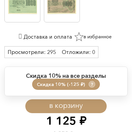
в избранное
Доставка и оплата
Просмотрели:
295
Отложили:
0
Скидка 10% на все разделы
Скидка 10% (-125
)
?
руб.
Период действия акции:
в корзину
Начало:
08.08.2026 00:01
Окончание:
09.08.2026 23:59
1 125
руб.
Время до окончания: