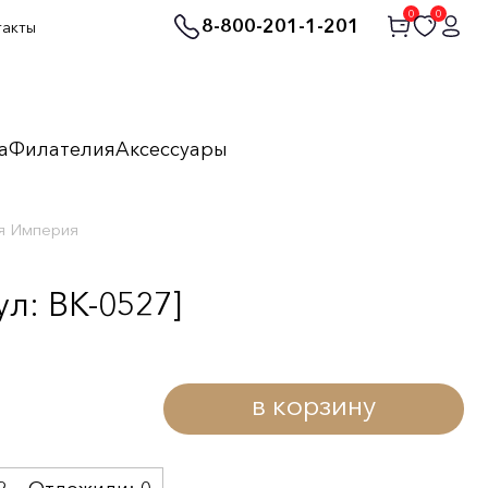
0
0
8-800-201-1-201
такты
а
Филателия
Аксессуары
ая Империя
л: BK-0527]
в корзину