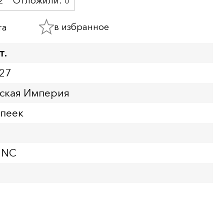
2
Отложили:
0
в избранное
та
т.
27
йская Империя
опеек
UNC