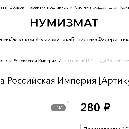
неты
Возврат
Гарантия подлинности
Система скидок
Блог
Кон
ения
Эксклюзив
Нумизматика
Бонистика
Фалеристик
кноты Российской Империи
/
50 копеек 1915 года Российск
а Российская Империя [Артику
280
руб.
UNC