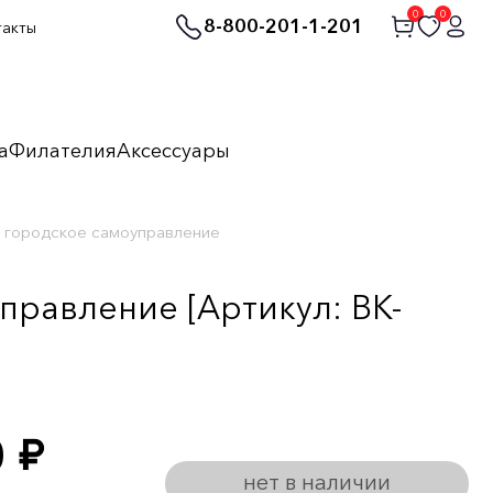
0
0
8-800-201-1-201
такты
а
Филателия
Аксессуары
е городское самоуправление
правление [Артикул: BK-
0
руб.
нет в наличии