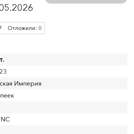
.05.2026
7
Отложили:
0
т.
23
йская Империя
опеек
UNC