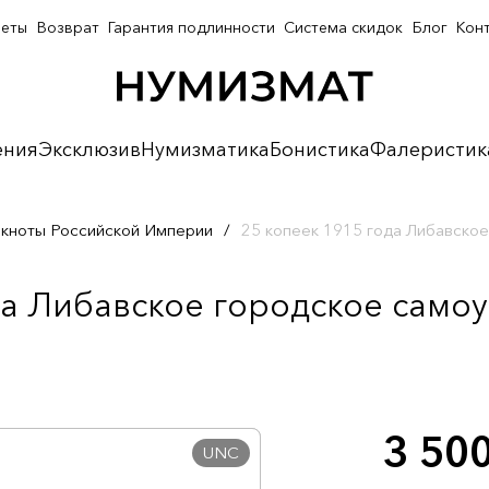
неты
Возврат
Гарантия подлинности
Система скидок
Блог
Кон
ения
Эксклюзив
Нумизматика
Бонистика
Фалеристик
кноты Российской Империи
/
25 копеек 1915 года Либавско
да Либавское городское самоу
3 50
UNC