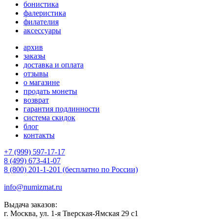
бонистика
фалеристика
филателия
аксессуары
архив
заказы
доставка и оплата
отзывы
о магазине
продать монеты
возврат
гарантия подлинности
система скидок
блог
контакты
+7 (999) 597-17-17
8 (499) 673-41-07
8 (800) 201-1-201 (бесплатно по России)
info@numizmat.ru
Выдача заказов:
г. Москва, ул. 1-я Тверская-Ямская 29 с1