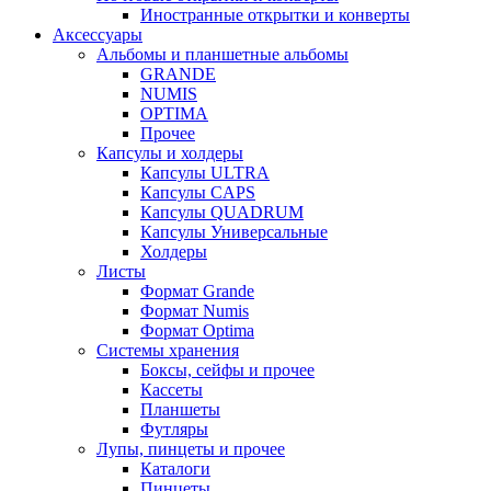
Иностранные открытки и конверты
Аксессуары
Альбомы и планшетные альбомы
GRANDE
NUMIS
OPTIMA
Прочее
Капсулы и холдеры
Капсулы ULTRA
Капсулы CAPS
Капсулы QUADRUM
Капсулы Универсальные
Холдеры
Листы
Формат Grande
Формат Numis
Формат Optima
Системы хранения
Боксы, сейфы и прочее
Кассеты
Планшеты
Футляры
Лупы, пинцеты и прочее
Каталоги
Пинцеты