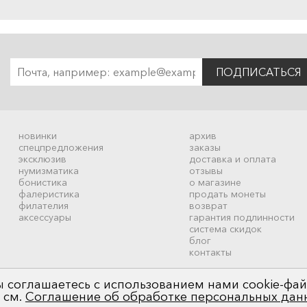
ПОДПИСАТЬСЯ
новинки
архив
спецпредложения
заказы
эксклюзив
доставка и оплата
нумизматика
отзывы
бонистика
о магазине
фалеристика
продать монеты
филателия
возврат
аксессуары
гарантия подлинности
система скидок
блог
контакты
 соглашаетесь с использованием нами cookie-фай
 см.
Соглашение об обработке персональных дан