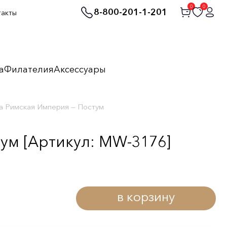
0
0
8-800-201-1-201
такты
а
Филателия
Аксессуары
а Римская Империя — Постум
ум [Артикул: MW-3176]
в корзину