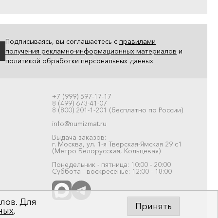
Подписываясь, вы соглашаетесь с
правилами
получения рекламно-информационных материалов
и
политикой обработки персональных данных
+7 (999) 597-17-17
8 (499) 673-41-07
8 (800) 201-1-201 (бесплатно по России)
info@numizmat.ru
Выдача заказов:
г. Москва, ул. 1-я Тверская-Ямская 29 с1
(Метро Белорусская, Кольцевая)
Понедельник - пятница: 10:00 - 20:00
Суббота - воскресенье: 12:00 - 18:00
лов. Для
Принять
ных
.