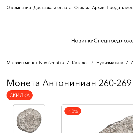
О компании
Доставка и оплата
Отзывы
Архив
Продать мо
Новинки
Спецпредлож
Магазин монет Numizmat.ru
/
Каталог
/
Нумизматика
/
Монета Антониниан 260-269 
СКИДКА
-10%