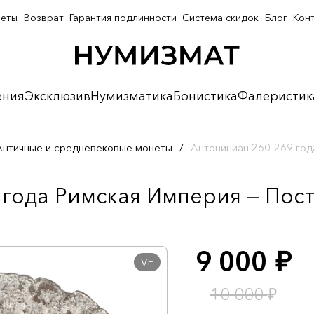
неты
Возврат
Гарантия подлинности
Система скидок
Блог
Кон
ения
Эксклюзив
Нумизматика
Бонистика
Фалеристик
Античные и средневековые монеты
/
Антониниан 260-269 год
года Римская Империя — Пост
9 000
руб.
VF
₽
10 000