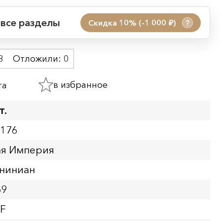
 все разделы
Скидка 10% (-1 000
)
?
руб.
 акции:
8
Отложили:
0
08.08.2026 00:01
09.08.2026 23:59
в избранное
та
ия:
т.
3176
ая Империя
ниниан
69
VF