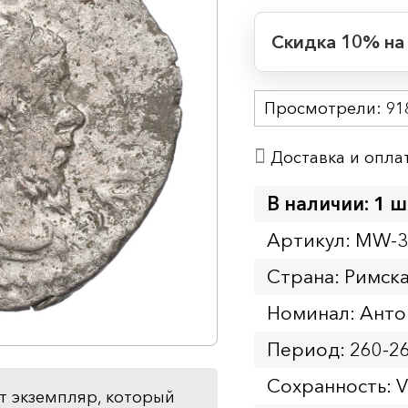
Скидка 10% на
Период действия
Просмотрели:
Начало:
91
Окончание:
Доставка и опла
Время до окончан
1
6
дн.
ч.
В наличии: 1 ш
Артикул: MW-
Страна: Римск
Номинал: Анто
Период: 260-2
Сохранность: 
т экземпляр, который