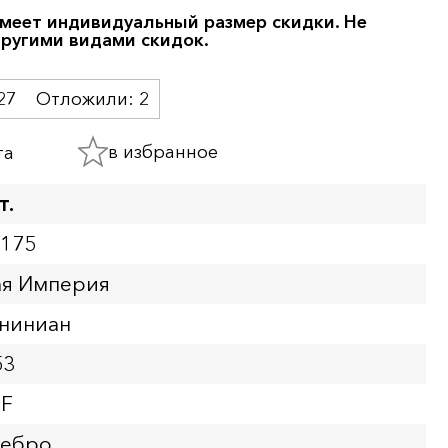
меет индивидуальный размер скидки. Не
другими видами скидок.
27
Отложили:
2
в избранное
та
т.
3175
ая Империя
ниниан
53
XF
ребро