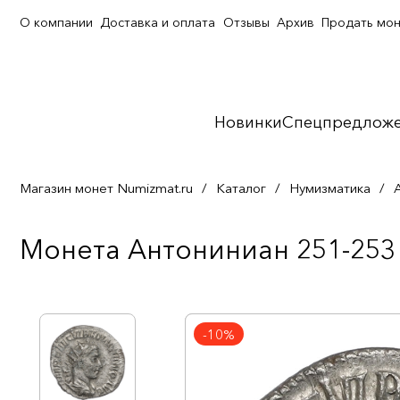
О компании
Доставка и оплата
Отзывы
Архив
Продать мо
Новинки
Спецпредлож
Магазин монет Numizmat.ru
/
Каталог
/
Нумизматика
/
Монета Антониниан 251-253 
-10%