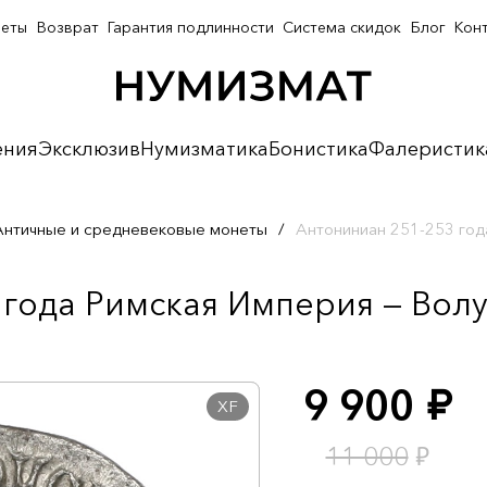
неты
Возврат
Гарантия подлинности
Система скидок
Блог
Кон
ения
Эксклюзив
Нумизматика
Бонистика
Фалеристик
Античные и средневековые монеты
/
Антониниан 251-253 год
года Римская Империя — Волу
9 900
руб.
XF
₽
11 000