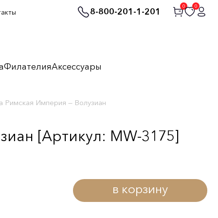
0
0
8-800-201-1-201
такты
а
Филателия
Аксессуары
а Римская Империя — Волузиан
зиан [Артикул: MW-3175]
в корзину