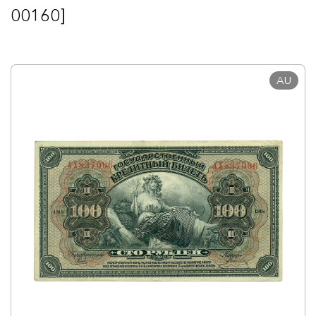
00160]
AU