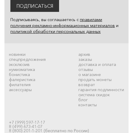
ПОДПИСАТЬСЯ
Подписываясь, вы соглашаетесь с
правилами
получения рекламно-информационных материалов
и
политикой обработки персональных данных
новинки
архив
спецпредложения
заказы
эксклюзив
доставка и оплата
нумизматика
отзывы
бонистика
о магазине
фалеристика
продать монеты
филателия
возврат
аксессуары
гарантия подлинности
система скидок
блог
контакты
+7 (999) 597-17-17
8 (499) 673-41-07
8 (800) 201-1-201 (бесплатно по России)