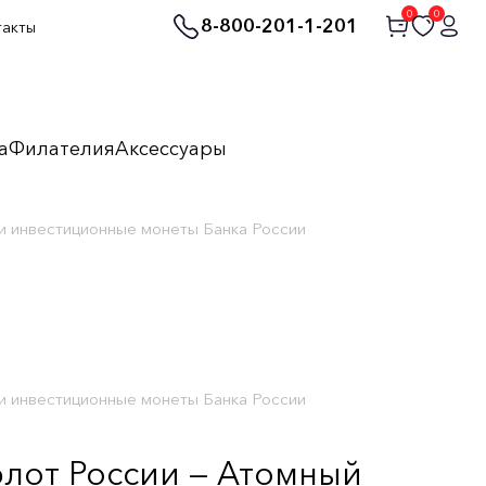
0
0
8-800-201-1-201
такты
а
Филателия
Аксессуары
и инвестиционные монеты Банка России
и инвестиционные монеты Банка России
лот России — Атомный