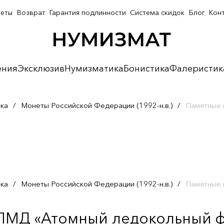
неты
Возврат
Гарантия подлинности
Система скидок
Блог
Кон
ения
Эксклюзив
Нумизматика
Бонистика
Фалеристик
ка
/
Монеты Российской Федерации (1992-н.в.)
/
Памятные 
ка
/
Монеты Российской Федерации (1992-н.в.)
/
Памятные 
СПМД «Атомный ледокольный ф