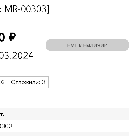
: MR-00303]
00
руб.
нет в наличии
.03.2024
03
Отложили:
3
т.
0303