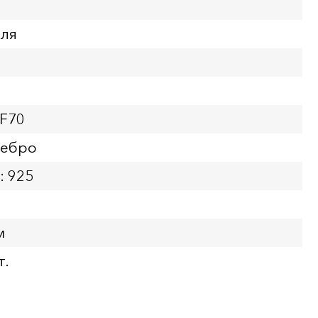
бля
PF70
ребро
: 925
м
т.