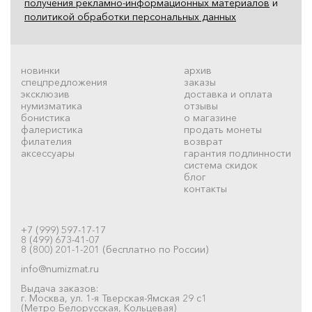
получения рекламно-информационных материалов
и
политикой обработки персональных данных
новинки
архив
спецпредложения
заказы
эксклюзив
доставка и оплата
нумизматика
отзывы
бонистика
о магазине
фалеристика
продать монеты
филателия
возврат
аксессуары
гарантия подлинности
система скидок
блог
контакты
+7 (999) 597-17-17
8 (499) 673-41-07
8 (800) 201-1-201 (бесплатно по России)
info@numizmat.ru
Выдача заказов:
г. Москва, ул. 1-я Тверская-Ямская 29 с1
(Метро Белорусская, Кольцевая)