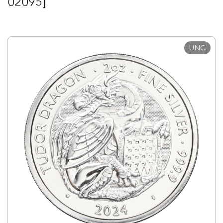
02095]
UNC