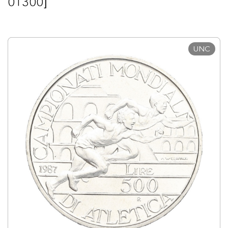
01300]
UNC