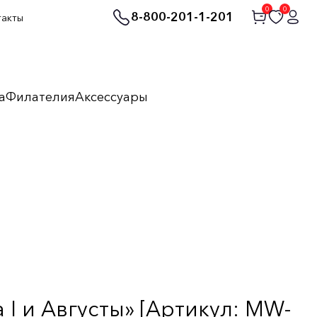
0
0
8-800-201-1-201
такты
а
Филателия
Аксессуары
I и Августы» [Артикул: MW-