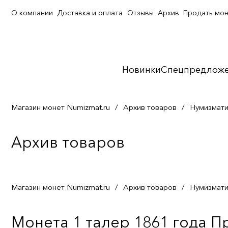
О компании
Доставка и оплата
Отзывы
Архив
Продать мо
Новинки
Спецпредлож
Магазин монет Numizmat.ru
/
Архив товаров
/
Нумизмати
Архив товаров
Магазин монет Numizmat.ru
/
Архив товаров
/
Нумизмати
Монета 1 талер 1861 года П