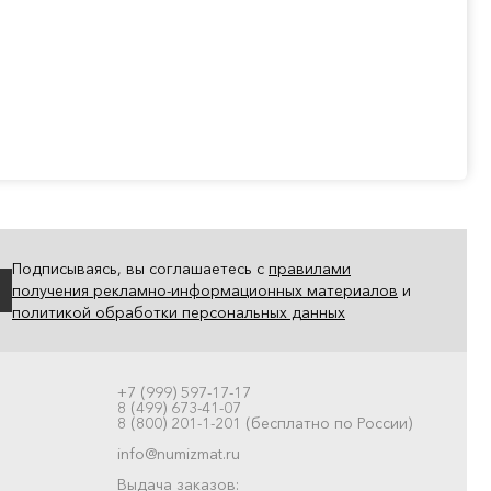
Подписываясь, вы соглашаетесь с
правилами
получения рекламно-информационных материалов
и
политикой обработки персональных данных
+7 (999) 597-17-17
8 (499) 673-41-07
8 (800) 201-1-201 (бесплатно по России)
info@numizmat.ru
Выдача заказов: