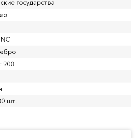
ские государства
лер
UNC
ребро
: 900
м
00 шт.