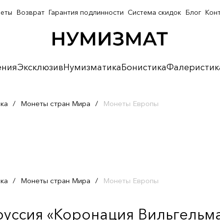
неты
Возврат
Гарантия подлинности
Система скидок
Блог
Кон
ения
Эксклюзив
Нумизматика
Бонистика
Фалеристик
ка
/
Монеты стран Мира
/
Монеты Европы
ка
/
Монеты стран Мира
/
Монеты Европы
руссия «Коронация Вильгельма 