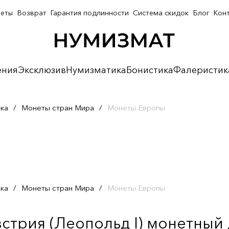
неты
Возврат
Гарантия подлинности
Система скидок
Блог
Кон
ения
Эксклюзив
Нумизматика
Бонистика
Фалеристик
ка
/
Монеты стран Мира
/
Монеты Европы
ка
/
Монеты стран Мира
/
Монеты Европы
встрия (Леопольд I) монетный