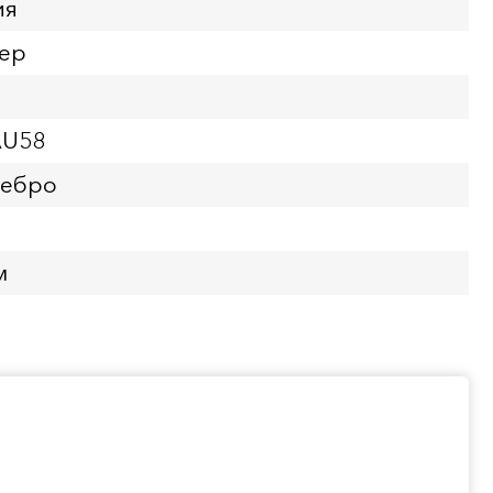
ия
лер
AU58
ребро
м