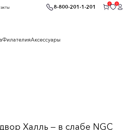
0
0
8-800-201-1-201
такты
а
Филателия
Аксессуары
 двор Халль — в слабе NGC