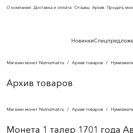
О компании
Доставка и оплата
Отзывы
Архив
Продать мо
Новинки
Спецпредлож
Магазин монет Numizmat.ru
/
Архив товаров
/
Нумизмати
Архив товаров
Магазин монет Numizmat.ru
/
Архив товаров
/
Нумизмати
Монета 1 талер 1701 года А