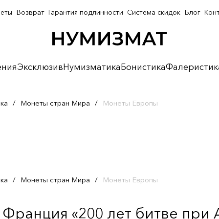
неты
Возврат
Гарантия подлинности
Система скидок
Блог
Кон
ения
Эксклюзив
Нумизматика
Бонистика
Фалеристик
ка
/
Монеты стран Мира
/
Монеты Европы
ка
/
Монеты стран Мира
/
Монеты Европы
 Франция «200 лет битве при 