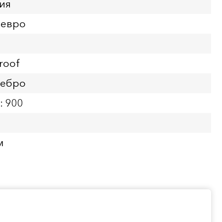
ия
 евро
roof
ребро
: 900
м