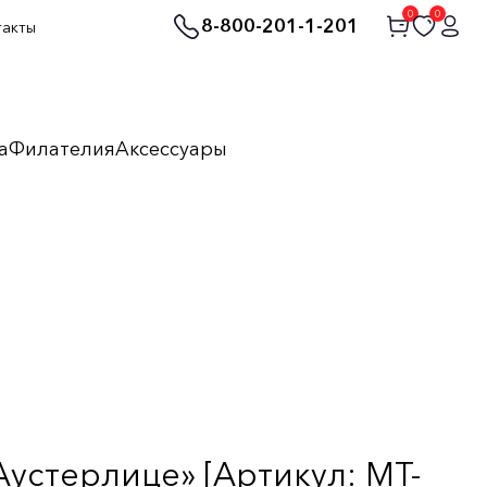
0
0
8-800-201-1-201
такты
а
Филателия
Аксессуары
Аустерлице» [Артикул: MT-