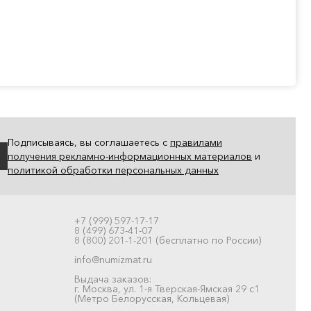
Подписываясь, вы соглашаетесь с
правилами
получения рекламно-информационных материалов
и
политикой обработки персональных данных
+7 (999) 597-17-17
8 (499) 673-41-07
8 (800) 201-1-201 (бесплатно по России)
info@numizmat.ru
Выдача заказов:
г. Москва, ул. 1-я Тверская-Ямская 29 с1
(Метро Белорусская, Кольцевая)