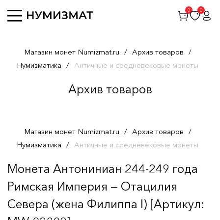
0
0
Магазин монет Numizmat.ru
/
Архив товаров
/
Нумизматика
/
Античные и средневековые монеты
Архив товаров
Магазин монет Numizmat.ru
/
Архив товаров
/
Нумизматика
/
Античные и средневековые монеты
Монета Антониниан 244-249 года
Римская Империя — Отацилия
Севера (жена Филиппа I) [Артикул: