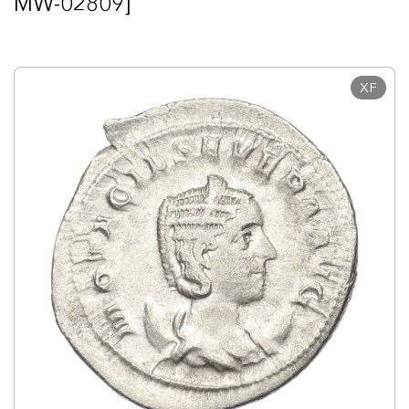
MW-02809]
XF