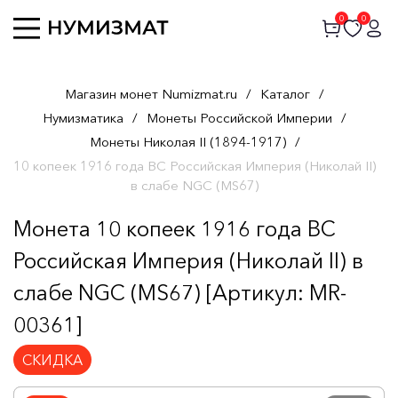
0
0
Магазин монет Numizmat.ru
/
Каталог
/
Нумизматика
/
Монеты Российской Империи
/
Монеты Николая II (1894-1917)
/
10 копеек 1916 года ВС Российская Империя (Николай II)
в слабе NGC (MS67)
Монета 10 копеек 1916 года ВС
Российская Империя (Николай II) в
слабе NGC (MS67) [Артикул: MR-
00361]
СКИДКА