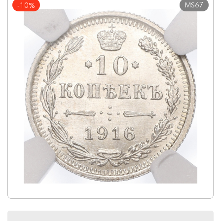
MS67
-10%