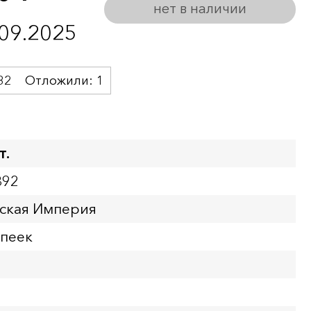
нет в наличии
.09.2025
32
Отложили:
1
т.
392
йская Империя
опеек