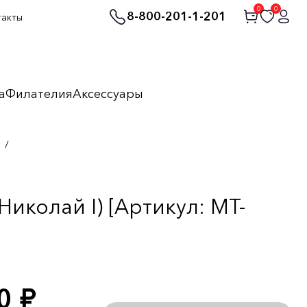
0
0
8-800-201-1-201
такты
а
Филателия
Аксессуары
/
иколай I) [Артикул: MT-
00
руб.