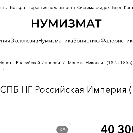
неты
Возврат
Гарантия подлинности
Система скидок
Блог
Кон
ения
Эксклюзив
Нумизматика
Бонистика
Фалеристик
Монеты Российской Империи
/
Монеты Николая I (1825-1855)
I)
 СПБ НГ Российская Империя (Н
40 3
XF