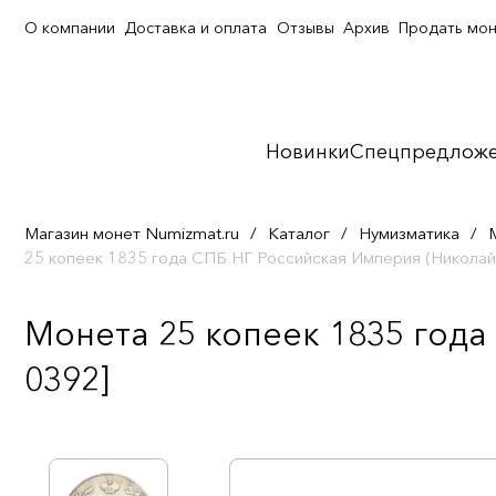
О компании
Доставка и оплата
Отзывы
Архив
Продать мо
Новинки
Спецпредлож
Магазин монет Numizmat.ru
/
Каталог
/
Нумизматика
/
25 копеек 1835 года СПБ НГ Российская Империя (Николай 
Монета 25 копеек 1835 года
0392]