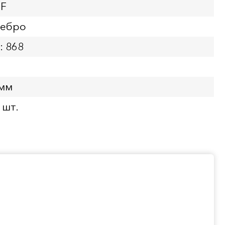
XF
ребро
: 868
 мм
 шт.