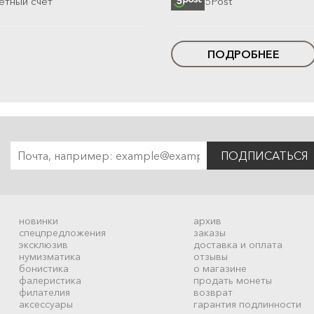
етный счет
5Post
ПОДРОБНЕЕ
ПОДПИСАТЬСЯ
новинки
архив
спецпредложения
заказы
эксклюзив
доставка и оплата
нумизматика
отзывы
бонистика
о магазине
фалеристика
продать монеты
филателия
возврат
аксессуары
гарантия подлинности