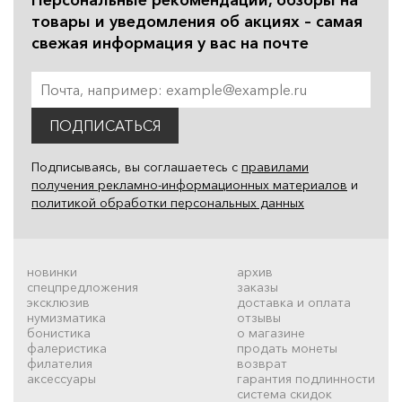
товары и уведомления об акциях – самая
свежая информация у вас на почте
ПОДПИСАТЬСЯ
Подписываясь, вы соглашаетесь с
правилами
получения рекламно-информационных материалов
и
политикой обработки персональных данных
новинки
архив
спецпредложения
заказы
эксклюзив
доставка и оплата
нумизматика
отзывы
бонистика
о магазине
фалеристика
продать монеты
филателия
возврат
аксессуары
гарантия подлинности
система скидок