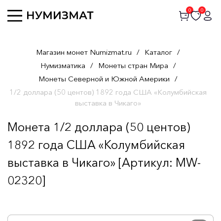
0
0
Магазин монет Numizmat.ru
/
Каталог
/
Нумизматика
/
Монеты стран Мира
/
Монеты Северной и Южной Америки
/
1/2 доллара (50 центов) 1892 года США «Колумбийская
выставка в Чикаго»
Монета 1/2 доллара (50 центов)
1892 года США «Колумбийская
выставка в Чикаго» [Артикул: MW-
02320]