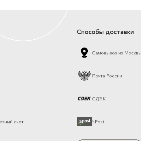
Способы доставки
Самовывоз из Москв
Почта России
СДЭК
етный счет
5Post