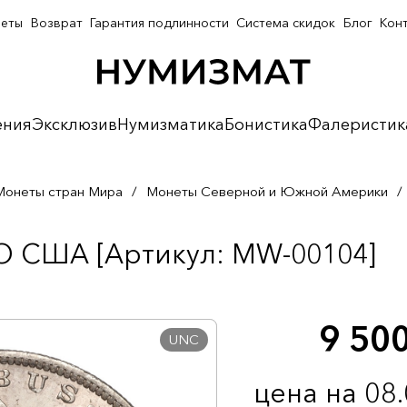
неты
Возврат
Гарантия подлинности
Система скидок
Блог
Кон
ения
Эксклюзив
Нумизматика
Бонистика
Фалеристик
Монеты стран Мира
/
Монеты Северной и Южной Америки
/
 О США [Артикул: MW-00104]
9 50
UNC
цена на 08