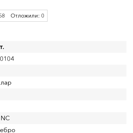
58
Отложили:
0
т.
00104
ллар
UNC
ребро