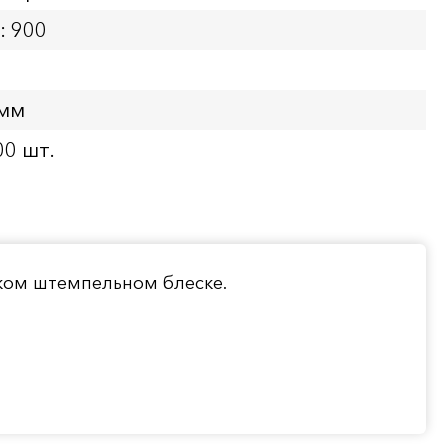
: 900
 мм
00 шт.
ком штемпельном блеске.