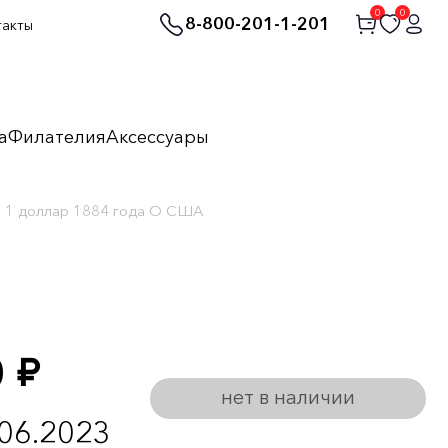
0
0
8-800-201-1-201
такты
а
Филателия
Аксессуары
1 доллар 1884 года О США
0
руб.
нет в наличии
.06.2023