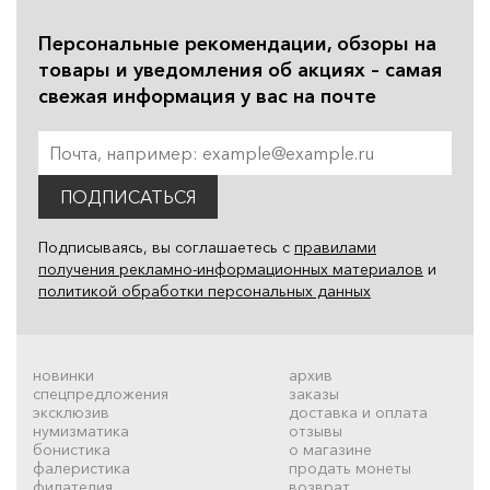
Персональные рекомендации, обзоры на
товары и уведомления об акциях – самая
свежая информация у вас на почте
ПОДПИСАТЬСЯ
Подписываясь, вы соглашаетесь с
правилами
получения рекламно-информационных материалов
и
политикой обработки персональных данных
новинки
архив
спецпредложения
заказы
эксклюзив
доставка и оплата
нумизматика
отзывы
бонистика
о магазине
фалеристика
продать монеты
филателия
возврат