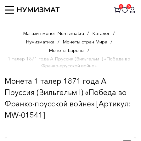
0
0
Магазин монет Numizmat.ru
/
Каталог
/
Нумизматика
/
Монеты стран Мира
/
Монеты Европы
/
1 талер 1871 года A Пруссия (Вильгельм I) «Победа во
Франко-прусской войне»
Монета 1 талер 1871 года A
Пруссия (Вильгельм I) «Победа во
Франко-прусской войне» [Артикул:
MW-01541]