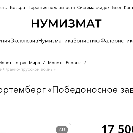
неты
Возврат
Гарантия подлинности
Система скидок
Блог
Кон
ения
Эксклюзив
Нумизматика
Бонистика
Фалеристик
Монеты стран Мира
/
Монеты Европы
/
е Франко-прусской войны»
Вюртемберг «Победоносное з
17 5
AU