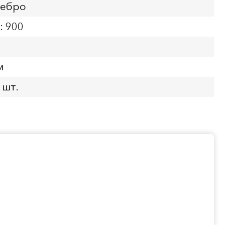
ребро
: 900
м
 шт.