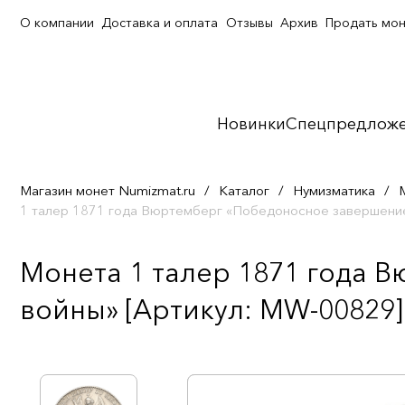
О компании
Доставка и оплата
Отзывы
Архив
Продать мо
Новинки
Спецпредлож
Магазин монет Numizmat.ru
/
Каталог
/
Нумизматика
/
1 талер 1871 года Вюртемберг «Победоносное завершени
Монета 1 талер 1871 года 
войны» [Артикул: MW-00829]