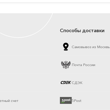
Способы доставки
Самовывоз из Москв
Почта России
СДЭК
етный счет
5Post