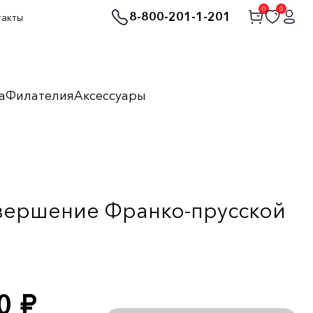
0
0
8-800-201-1-201
такты
а
Филателия
Аксессуары
авершение Франко-прусской
00
руб.