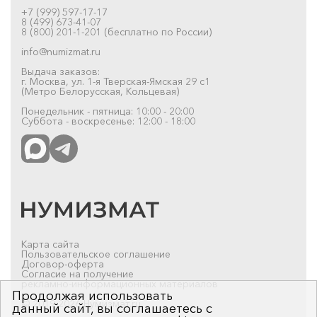
+7 (999) 597-17-17
8 (499) 673-41-07
8 (800) 201-1-201 (бесплатно по России)
info@numizmat.ru
Выдача заказов:
г. Москва, ул. 1-я Тверская-Ямская 29 с1
(Метро Белорусская, Кольцевая)
Понедельник - пятница: 10:00 - 20:00
Суббота - воскресенье: 12:00 - 18:00
Карта сайта
Пользовательское соглашение
Договор-оферта
Согласие на получение
рекламно-информационных материалов
Продолжая использовать
© 2019-2026 Нумизмат.ru
данный сайт, вы соглашаетесь с