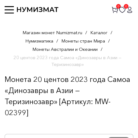
0
0
Магазин монет Numizmat.ru
/
Каталог
/
Нумизматика
/
Монеты стран Мира
/
Монеты Австралии и Океании
/
20 центов 2023 года Самоа «Динозавры в Азии —
Теризинозавр»
Монета 20 центов 2023 года Самоа
«Динозавры в Азии —
Теризинозавр» [Артикул: MW-
02399]