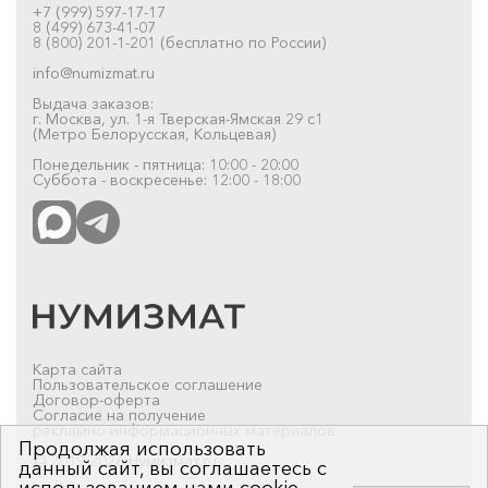
+7 (999) 597-17-17
8 (499) 673-41-07
8 (800) 201-1-201 (бесплатно по России)
info@numizmat.ru
Выдача заказов:
г. Москва, ул. 1-я Тверская-Ямская 29 с1
(Метро Белорусская, Кольцевая)
Понедельник - пятница: 10:00 - 20:00
Суббота - воскресенье: 12:00 - 18:00
Карта сайта
Пользовательское соглашение
Договор-оферта
Согласие на получение
рекламно-информационных материалов
Продолжая использовать
© 2019-2026 Нумизмат.ru
данный сайт, вы соглашаетесь с