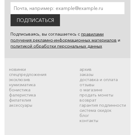
ПОДПИСАТЬСЯ
Подписываясь, вы соглашаетесь с
правилами
получения рекламно-информационных материалов
и
политикой обработки персональных данных
новинки
архив
спецпредложения
заказы
эксклюзив
доставка и оплата
нумизматика
отзывы
бонистика
о магазине
фалеристика
продать монеты
филателия
возврат
аксессуары
гарантия подлинности
система скидок
блог
контакты