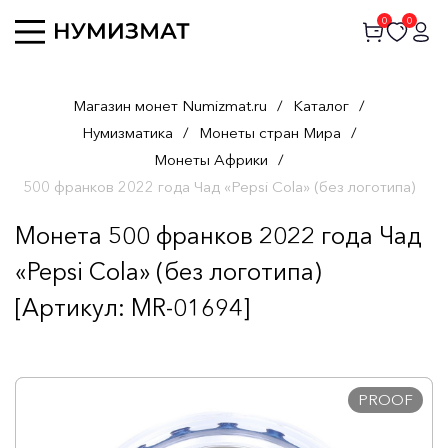
0
0
Магазин монет Numizmat.ru
/
Каталог
/
Нумизматика
/
Монеты стран Мира
/
Монеты Африки
/
500 франков 2022 года Чад «Pepsi Cola» (без логотипа)
Монета 500 франков 2022 года Чад
«Pepsi Cola» (без логотипа)
[Артикул: MR-01694]
PROOF