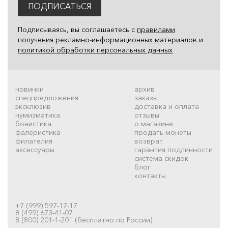
ПОДПИСАТЬСЯ
Подписываясь, вы соглашаетесь с
правилами
получения рекламно-информационных материалов
и
политикой обработки персональных данных
новинки
архив
спецпредложения
заказы
эксклюзив
доставка и оплата
нумизматика
отзывы
бонистика
о магазине
фалеристика
продать монеты
филателия
возврат
аксессуары
гарантия подлинности
система скидок
блог
контакты
+7 (999) 597-17-17
8 (499) 673-41-07
8 (800) 201-1-201 (бесплатно по России)