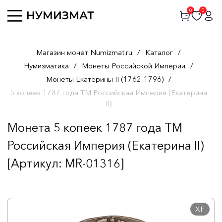
0
0
Магазин монет Numizmat.ru
/
Каталог
/
Нумизматика
/
Монеты Российской Империи
/
Монеты Екатерины II (1762-1796)
/
5 копеек 1787 года ТМ Российская Империя (Екатерина
II)
Монета 5 копеек 1787 года ТМ
Российская Империя (Екатерина II)
[Артикул: MR-01316]
XF