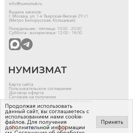
info@numizmat.ru
Выдача заказов:
г. Москва, ул. 1-я Тверская-Ямская 29 с1
(Метро Белорусская, Кольцевая)
Понедельник - пятница: 10:00 - 20:00
Суббота - воскресенье: 12:00 - 18:00
Карта сайта
Пользовательское соглашение
Договор-оферта
Согласие на получение
рекламно-информационных материалов
Продолжая использовать
© 2019-2026 Нумизмат.ru
данный сайт, вы соглашаетесь с
использованием нами cookie-
файлов. Для получения
Принять
дополнительной информации
см.
Соглашение об обработке